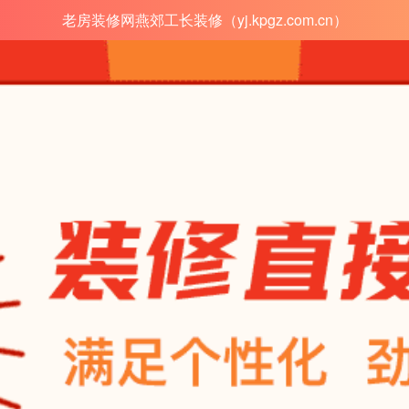
老房装修网燕郊工长装修（yj.kpgz.com.cn）